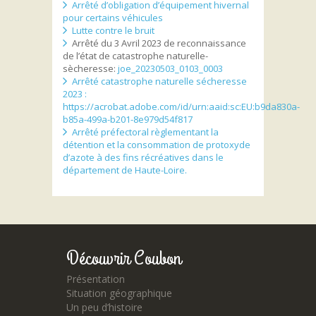
Arrêté d’obligation d’équipement hivernal
pour certains véhicules
Lutte contre le bruit
Arrêté du 3 Avril 2023 de reconnaissance
de l’état de catastrophe naturelle-
sècheresse:
joe_20230503_0103_0003
Arrêté catastrophe naturelle sécheresse
2023 :
https://acrobat.adobe.com/id/urn:aaid:sc:EU:b9da830a-
b85a-499a-b201-8e979d54f817
Arrêté préfectoral règlementant la
détention et la consommation de protoxyde
d’azote à des fins récréatives dans le
département de Haute-Loire.
Découvrir Coubon
Présentation
Situation géographique
Un peu d’histoire