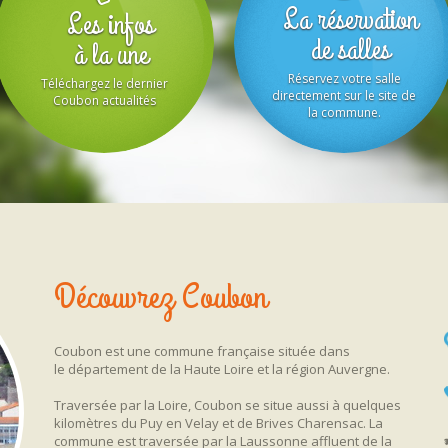
La réservation
Les infos
de salles
à la une
Réservez votre salle
Téléchargez le dernier
directement sur le site de
Coubon actualités
la commune.
Découvrez Coubon
Coubon est une commune française située dans
le département de la Haute Loire et la région Auvergne.
Traversée par la Loire, Coubon se situe aussi à quelques
kilomètres du Puy en Velay et de Brives Charensac. La
commune est traversée par la Laussonne affluent de la