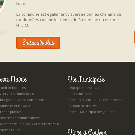
Loire.
La commune est également traversée par les chemins de
randonnées comme le chemin de Stevenson ou encore
le GR3.
En savoir plus
otre Mairie
Vie Municipale
ueil et horaires
L’équipe municipale
s services municipaux
Les commissions
 budget de votre commune
Conseils Municipaux : Comptes-rendus
banisme et travaux
Coubon actualités
rchés publics
Conseil Municipal des Jeunes
marches administratives
s arrêtés municipaux et préfectoraux
Vivre à Coubon
méros utiles