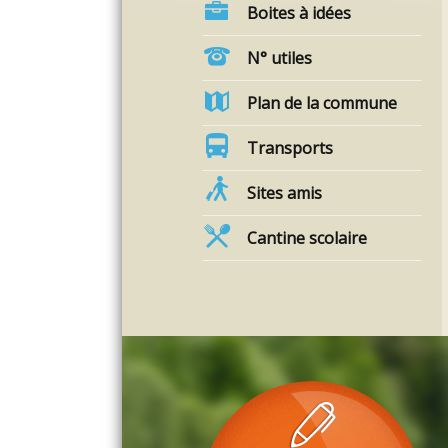
Boites à idées
Agenda des Z’apéros du vendredi !
N° utiles
Chaque vendredi, venez partager un moment
convivial au bord de la Loire avec les
Plan de la commune
associations de la commune ! RETROUVONS
NOUS AUX “Z’APÉROS DU VENDREDI” à Coubon
du 29 mai au 7 août 2026
Buvette
Transports
Restauration sur place
Animations
Convivialité & bonne humeur Entre amis, en
Sites amis
famille ou entre voisins, profitez […]
Cantine scolaire