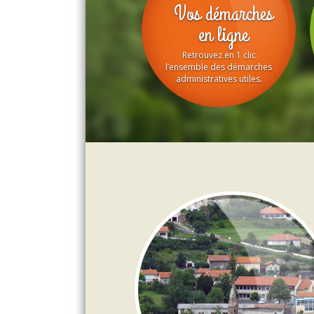
Vos démarches
en ligne
Retrouvez en 1 clic
l’ensemble des démarches
administratives utiles.