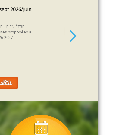
sept 2026/juin
l
E – BIEN-ÊTRE
S
vités proposées à
1
26-2027.
alités