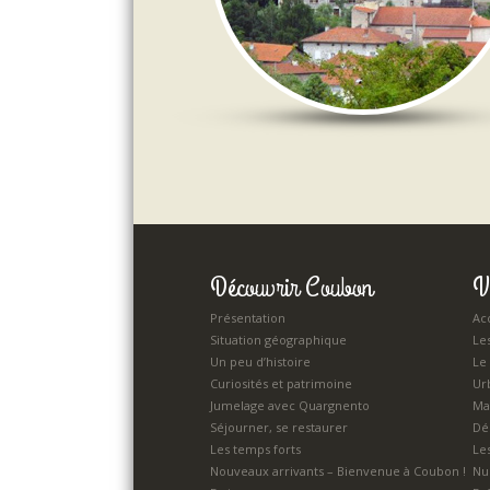
Découvrir Coubon
V
Présentation
Acc
Situation géographique
Le
Un peu d’histoire
Le
Curiosités et patrimoine
Ur
Jumelage avec Quargnento
Ma
Séjourner, se restaurer
Dé
Les temps forts
Le
Nouveaux arrivants – Bienvenue à Coubon !
Nu