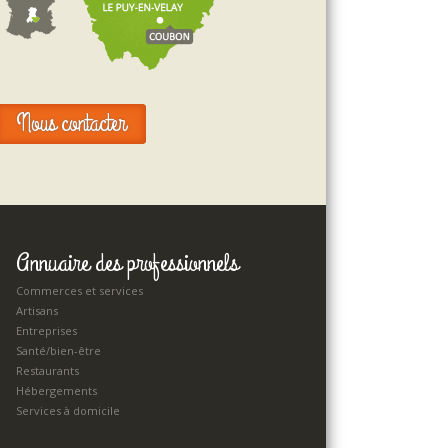
Nous contacter
Annuaire des professionnels
Commerces et services
Artisans
Entreprises
Santé/bien-être
Restaurants
Hébergements
Services à domicile