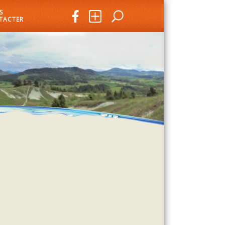
S
TACTER