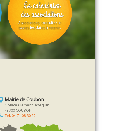
Le calendrier
des associations
Associations, consultez ici
toutes les dates à retenir.
Mairie de Coubon
1 place Clément Janequin
43700 COUBON
Tél. 04 71 08 80 32