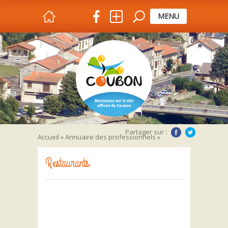
MENU
Partager sur :
Accueil
»
Annuaire des professionnels
»
Restaurants
Restaurants