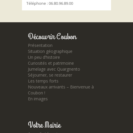
Téléphone : 06.80.96.89.00
Découvrir Coubon
Présentation
Situation géographique
Un peu d’histoire
Curiosités et patrimoine
Jumelage avec Quargnento
Séjourner, se restaurer
Les temps forts
Nouveaux arrivants – Bienvenue à
Coubon !
En images
Votre Mairie