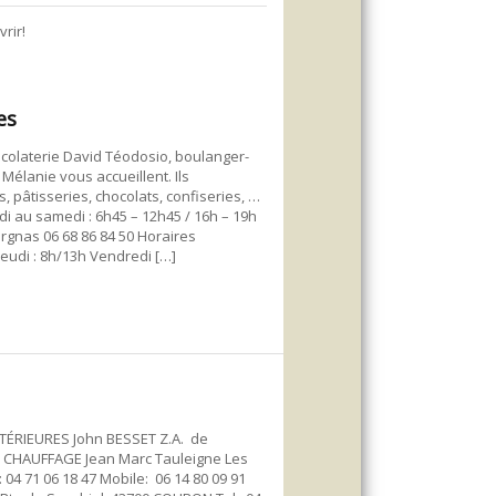
rir!
es
ocolaterie David Téodosio, boulanger-
t Mélanie vous accueillent. Ils
, pâtisseries, chocolats, confiseries, …
di au samedi : 6h45 – 12h45 / 16h – 19h
gnas 06 68 86 84 50 Horaires
jeudi : 8h/13h Vendredi […]
RIEURES John BESSET Z.A. de
E CHAUFFAGE Jean Marc Tauleigne Les
04 71 06 18 47 Mobile: 06 14 80 09 91