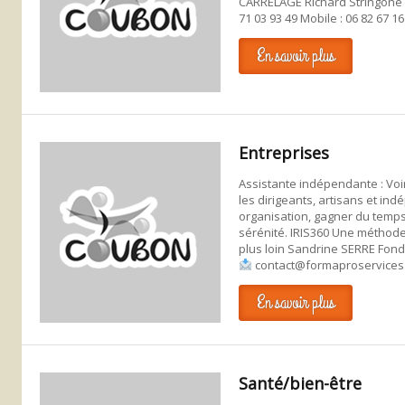
CARRELAGE Richard Stringone 
71 03 93 49 Mobile : 06 82 67 16
En savoir plus
Entreprises
Assistante indépendante : Voir 
les dirigeants, artisans et ind
organisation, gagner du temps 
sérénité. IRIS360 Une méthode s
plus loin Sandrine SERRE Fond
contact@formaproservices
En savoir plus
Santé/bien-être