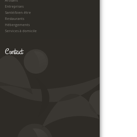
Artisans
Entreprises
Santé/bien-être
Restaurants
Hébergements
Services à domicile
Contact