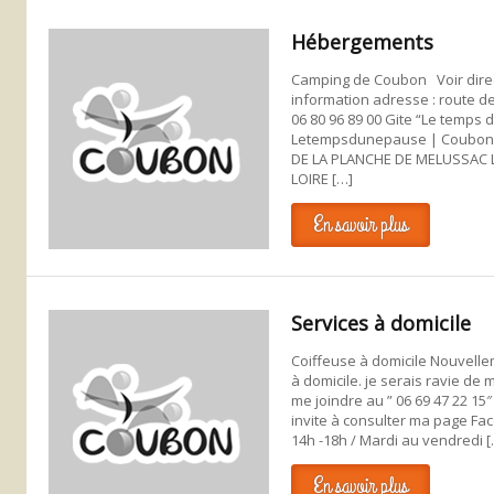
Hébergements
Camping de Coubon Voir direc
information adresse : route 
06 80 96 89 00 Gite “Le temps d’
Letempsdunepause | Coubon 
DE LA PLANCHE DE MELUSSAC Li
LOIRE […]
En savoir plus
Services à domicile
Coiffeuse à domicile Nouvelle
à domicile. je serais ravie d
me joindre au ” 06 69 47 22 1
invite à consulter ma page Fac
14h -18h / Mardi au vendredi [
En savoir plus