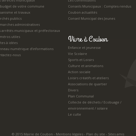
s services municipaux
Les commissions
 budget de votre commune
Conseils Municipaux : Comptes-rendus
banisme et travaux
Coubon actualités
rchés publics
Conseil Municipal des Jeunes
marches administratives
s arrêtés municipaux et préfectoraux
Vivre à Coubon
méros utiles
tes à idées
Enfance et jeunesse
nneau numérique d’informations
Vie Scolaire
ntactez-nous
Sports et Loisirs
Culture et animations
Action sociale
Loisirs créatifs et ateliers
Associations de quartier
Divers
Plan Communal
Collecte de déchets / Ecobuage /
environnement / solaire
Le culte
© 2015 Mairie de Coubon -
Mentions légales
-
Plan du site
-
Sites amis