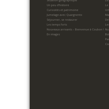
Situation géographique
Le
Un peu d’histoire
Le
Curiosités et patrimoine
Ur
Jumelage avec Quargnento
Ma
Séjourner, se restaurer
Dé
Les temps forts
Le
Nouveaux arrivants – Bienvenue à Coubon !
Nu
En images
Boî
Pa
Co