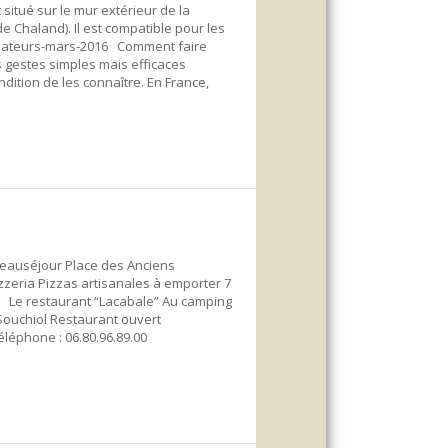
 situé sur le mur extérieur de la
 Chaland). Il est compatible pour les
rillateurs-mars-2016 Comment faire
s gestes simples mais efficaces
dition de les connaître. En France,
éjour Place des Anciens
zeria Pizzas artisanales à emporter 7
n Le restaurant “Lacabale” Au camping
Souchiol Restaurant ouvert
léphone : 06.80.96.89.00