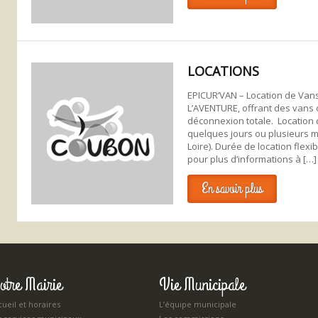
LOCATIONS
EPICUR’VAN – Location de Vans
L’AVENTURE, offrant des vans
déconnexion totale. ​ Location
quelques jours ou plusieurs 
Loire). Durée de location flexi
pour plus d’informations à […]
En savoir plus
otre Mairie
Vie Municipale
ueil et horaires
L’équipe municipale