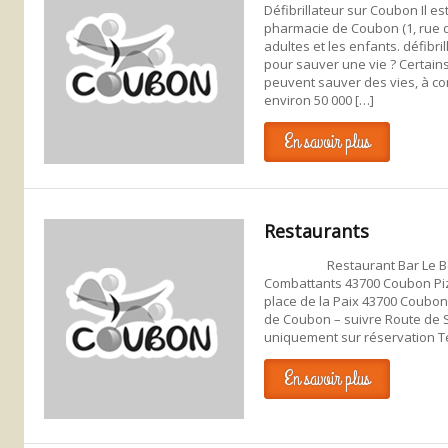
Défibrillateur sur Coubon Il est
pharmacie de Coubon (1, rue de
adultes et les enfants. défib
pour sauver une vie ? Certain
peuvent sauver des vies, à con
environ 50 000 […]
En savoir plus
Restaurants
Restaurant Bar Le Beaus
Combattants 43700 Coubon Piz
place de la Paix 43700 Coubo
de Coubon – suivre Route de 
uniquement sur réservation Té
En savoir plus