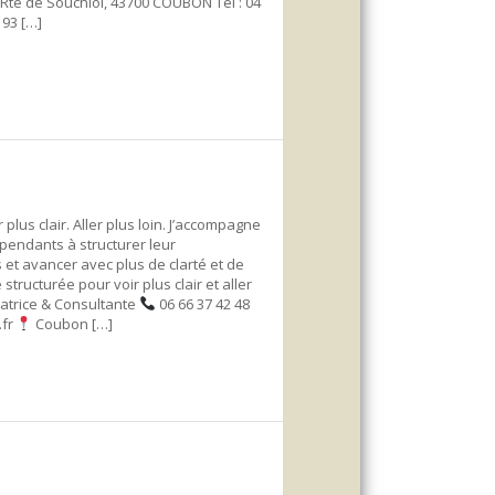
Rte de Souchiol, 43700 COUBON Tel : 04
 93 […]
plus clair. Aller plus loin. J’accompagne
épendants à structurer leur
et avancer avec plus de clarté et de
tructurée pour voir plus clair et aller
atrice & Consultante
06 66 37 42 48
.fr
Coubon […]