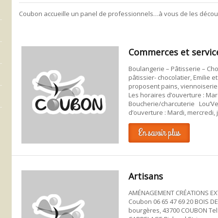
Coubon accueille un panel de professionnels…à vous de les découv
Commerces et servic
Boulangerie – Pâtisserie – Ch
pâtissier- chocolatier, Emilie e
proposent pains, viennoiseries
Les horaires d’ouverture : Mar
Boucherie/charcuterie Lou’Ver
d’ouverture : Mardi, mercredi, 
En savoir plus
Artisans
AMÉNAGEMENT CRÉATIONS EXTÉ
Coubon 06 65 47 69 20 BOIS D
bourgères, 43700 COUBON Tel: 