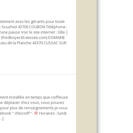
tement avec les gérants pour toute
de Souchiol 43700 COUBON Téléphone :
une pause Voir le site internet : Gîte |
(fredboyer43.wixsite.com) DOMAINE
eu dit la Planche 43370 CUSSAC SUR
ment installée en temps que coiffeuse
e me déplacer chez vous, vous pouvez
5″ pour plus de renseignements je vous
ebook ” chlocoiff “.
Horaires : lundi
…]