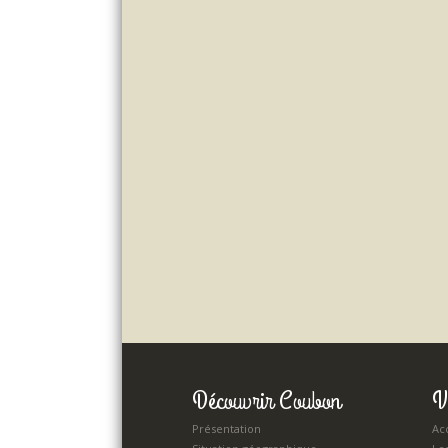
Découvrir Coubon
V
Présentation
Acc