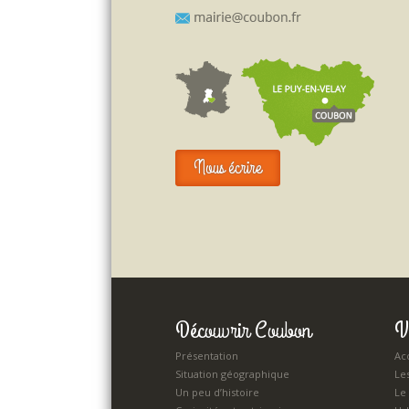
Nous écrire
Découvrir Coubon
V
Présentation
Acc
Situation géographique
Le
Un peu d’histoire
Le