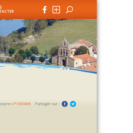
S
TACTER
peyre
»
P1050406
Partager sur :