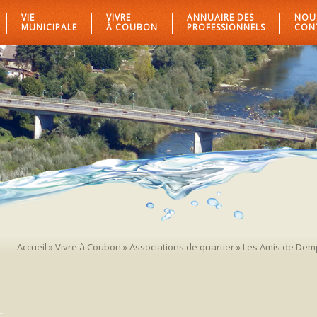
VIE
VIVRE
ANNUAIRE DES
NOU
MUNICIPALE
À COUBON
PROFESSIONNELS
CON
Accueil
»
Vivre à Coubon
»
Associations de quartier
»
Les Amis de Dem