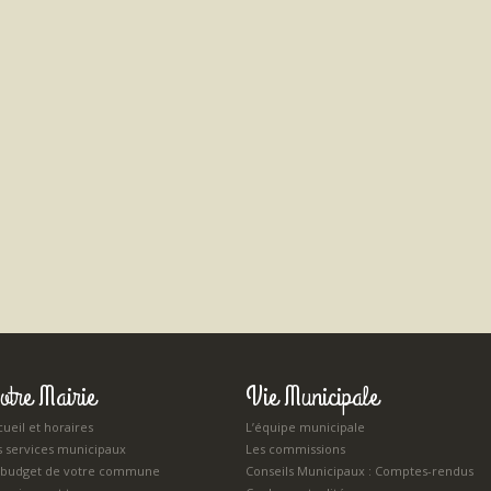
otre Mairie
Vie Municipale
ueil et horaires
L’équipe municipale
s services municipaux
Les commissions
 budget de votre commune
Conseils Municipaux : Comptes-rendus