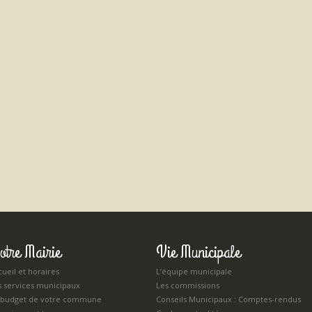
otre Mairie
Vie Municipale
ueil et horaires
L’équipe municipale
s services municipaux
Les commissions
 budget de votre commune
Conseils Municipaux : Comptes-rendus