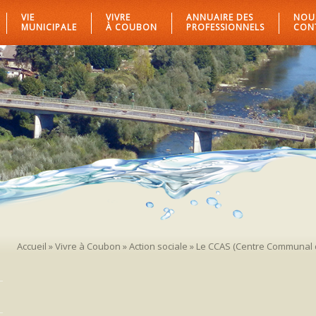
VIE
VIVRE
ANNUAIRE DES
NOU
MUNICIPALE
À COUBON
PROFESSIONNELS
CON
Accueil
»
Vivre à Coubon
»
Action sociale
»
Le CCAS (Centre Communal d