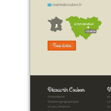
Nous écrire
Découvrir Coubon
V
Présentation
Acc
Situation géographique
Le
Un peu d’histoire
Le