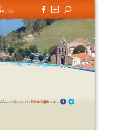
S
TACTER
’Action Sociale)
»
IMG_4298
Partager sur :