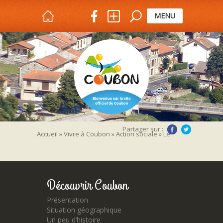
MENU
Partager sur :
Accueil
»
Vivre à Coubon
»
Action sociale
»
Le
CCAS (Centre Communal d’Action Sociale)
»
DSC_4682
Découvrir Coubon
Présentation
Situation géographique
Un peu d’histoire