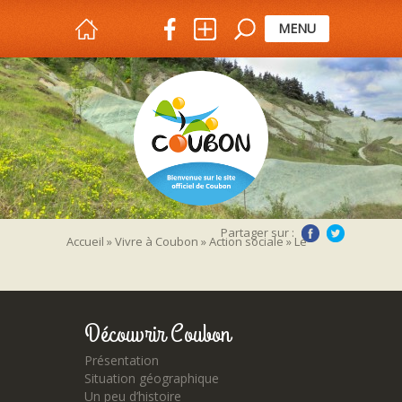
MENU
Partager sur :
Accueil
»
Vivre à Coubon
»
Action sociale
»
Le
CCAS (Centre Communal d’Action Sociale)
»
DSC_4653
Découvrir Coubon
Présentation
Situation géographique
Un peu d’histoire