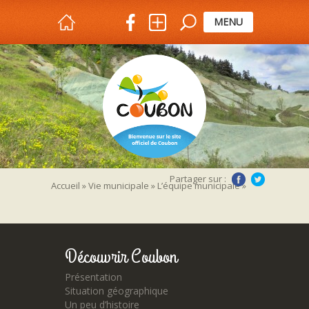
MENU
Partager sur :
Accueil
»
Vie municipale
»
L’équipe municipale
»
DSC_0906
Découvrir Coubon
Présentation
Situation géographique
Un peu d’histoire