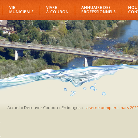
VIE
VIVRE
ANNUAIRE DES
NOU
MUNICIPALE
À COUBON
PROFESSIONNELS
CON
Accueil
»
Découvrir Coubon
»
En images
»
caserne pompiers mars 202