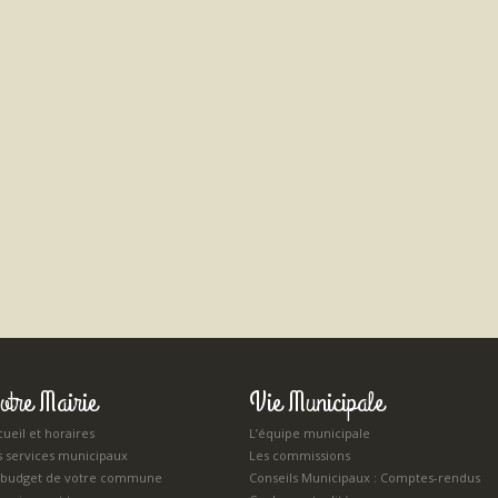
otre Mairie
Vie Municipale
ueil et horaires
L’équipe municipale
s services municipaux
Les commissions
 budget de votre commune
Conseils Municipaux : Comptes-rendus