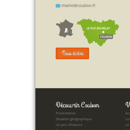
Nous écrire
Découvrir Coubon
V
Présentation
Acc
Situation géographique
Le
Un peu d’histoire
Le