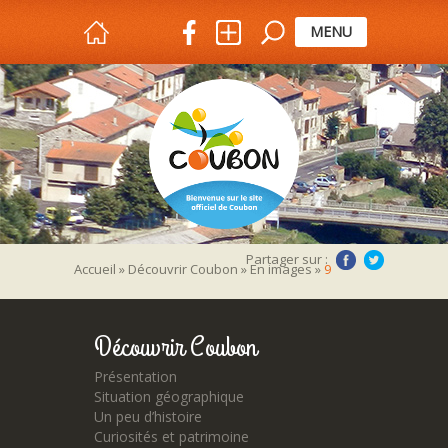
MENU
Partager sur :
Accueil
»
Découvrir Coubon
»
En images
»
9
Découvrir Coubon
Présentation
Situation géographique
Un peu d’histoire
Curiosités et patrimoine